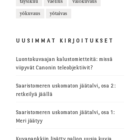
täysikuu
vaellus
valokuvaus
yökuvaus
yötaivas
UUSIMMAT KIRJOITUKSET
Luontokuvaajan kalustomietteitä: missä
viipyvät Canonin teleobjektiivit?
Saaristomeren uskomaton jäätalvi, osa 2:
retkeilyä jäällä
Saaristomeren uskomaton jäätalvi, osa 1:
Meri jäätyy
Kuvapankkiin lisätty paljon uusia kuvia