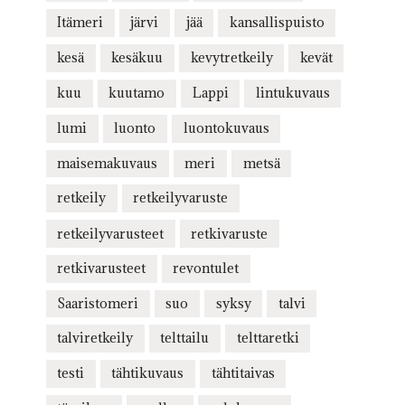
Itämeri
järvi
jää
kansallispuisto
kesä
kesäkuu
kevytretkeily
kevät
kuu
kuutamo
Lappi
lintukuvaus
lumi
luonto
luontokuvaus
maisemakuvaus
meri
metsä
retkeily
retkeilyvaruste
retkeilyvarusteet
retkivaruste
retkivarusteet
revontulet
Saaristomeri
suo
syksy
talvi
talviretkeily
telttailu
telttaretki
testi
tähtikuvaus
tähtitaivas