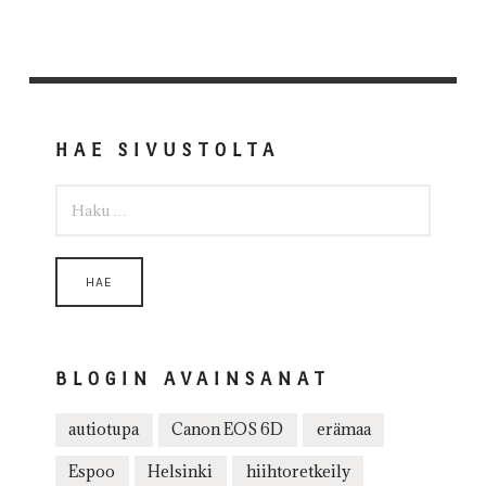
HAE SIVUSTOLTA
HAKU:
BLOGIN AVAINSANAT
autiotupa
Canon EOS 6D
erämaa
Espoo
Helsinki
hiihtoretkeily