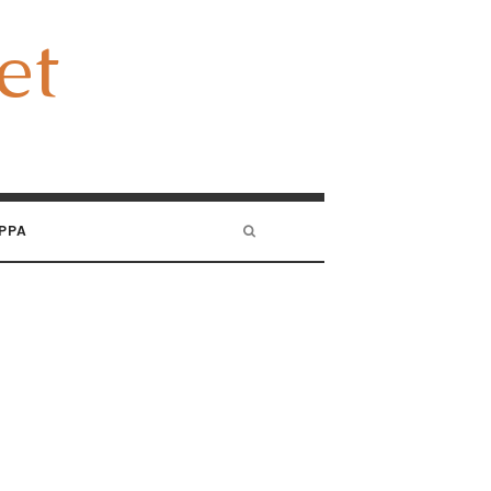
et
et
PPA