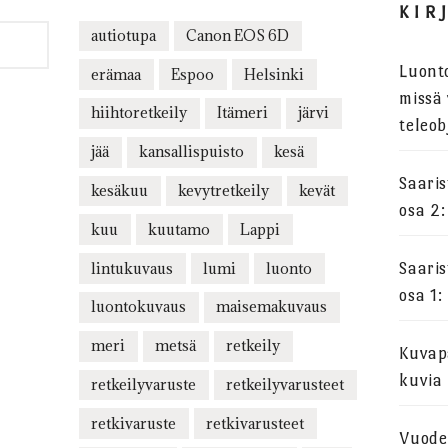
KIR
autiotupa
Canon EOS 6D
Luont
erämaa
Espoo
Helsinki
missä 
hiihtoretkeily
Itämeri
järvi
teleob
jää
kansallispuisto
kesä
Saari
kesäkuu
kevytretkeily
kevät
osa 2:
kuu
kuutamo
Lappi
lintukuvaus
lumi
luonto
Saari
osa 1:
luontokuvaus
maisemakuvaus
meri
metsä
retkeily
Kuvapa
kuvia
retkeilyvaruste
retkeilyvarusteet
retkivaruste
retkivarusteet
Vuode