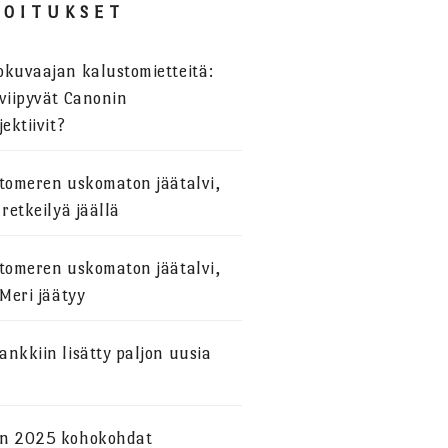
JOITUKSET
okuvaajan kalustomietteitä:
viipyvät Canonin
jektiivit?
stomeren uskomaton jäätalvi,
 retkeilyä jäällä
stomeren uskomaton jäätalvi,
 Meri jäätyy
nkkiin lisätty paljon uusia
n 2025 kohokohdat