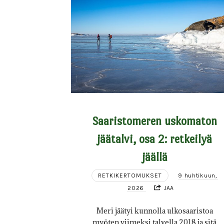
Saaristomeren uskomaton
jäätalvi, osa 2: retkeilyä
jäällä
RETKIKERTOMUKSET
9 huhtikuun,
2026
JAA
Meri jäätyi kunnolla ulkosaaristoa
myöten viimeksi talvella 2018 ja sitä