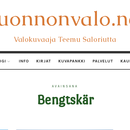
uonnonvalo.n
uonnonvalo.n
Valokuvaaja Teemu Saloriutta
OGI
INFO
KIRJAT
KUVAPANKKI
PALVELUT
KAU
AVAINSANA
Bengtskär