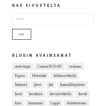
HAE SIVUSTOLTA
HAKU:
BLOGIN AVAINSANAT
autiotupa
Canon EOS 6D
erämaa
Espoo
Helsinki
hiihtoretkeily
Itämeri
järvi
jää
kansallispuisto
kesä
kesäkuu
kevytretkeily
kevät
kuu
kuutamo
Lappi
lintukuvaus