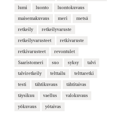
lumi
luonto
luontokuvaus
maisemakuvaus
meri
metsä
retkeily
retkeilyvaruste
retkeilyvarusteet
retkivaruste
retkivarusteet
revontulet
Saaristomeri
suo
syksy
talvi
talviretkeily
telttailu
telttaretki
testi
tähtikuvaus
tähtitaivas
täysikuu
vaellus
valokuvaus
yökuvaus
yötaivas