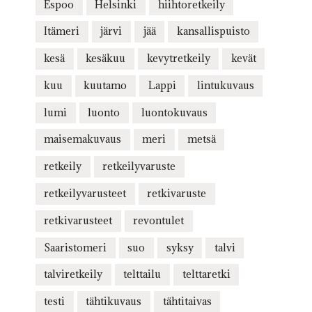
Espoo
Helsinki
hiihtoretkeily
Itämeri
järvi
jää
kansallispuisto
kesä
kesäkuu
kevytretkeily
kevät
kuu
kuutamo
Lappi
lintukuvaus
lumi
luonto
luontokuvaus
maisemakuvaus
meri
metsä
retkeily
retkeilyvaruste
retkeilyvarusteet
retkivaruste
retkivarusteet
revontulet
Saaristomeri
suo
syksy
talvi
talviretkeily
telttailu
telttaretki
testi
tähtikuvaus
tähtitaivas