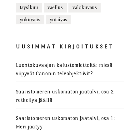
täysikuu
vaellus
valokuvaus
yökuvaus
yötaivas
UUSIMMAT KIRJOITUKSET
Luontokuvaajan kalustomietteitä: missä
viipyvät Canonin teleobjektiivit?
Saaristomeren uskomaton jäätalvi, osa 2:
retkeilyä jäällä
Saaristomeren uskomaton jäätalvi, osa 1:
Meri jäätyy