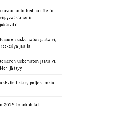
okuvaajan kalustomietteitä:
viipyvät Canonin
jektiivit?
stomeren uskomaton jäätalvi,
 retkeilyä jäällä
stomeren uskomaton jäätalvi,
 Meri jäätyy
nkkiin lisätty paljon uusia
n 2025 kohokohdat