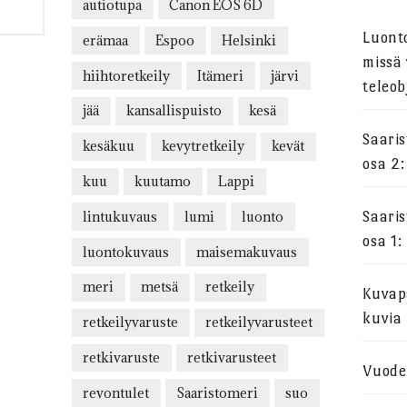
autiotupa
Canon EOS 6D
Luont
erämaa
Espoo
Helsinki
missä 
hiihtoretkeily
Itämeri
järvi
teleob
jää
kansallispuisto
kesä
Saari
kesäkuu
kevytretkeily
kevät
osa 2:
kuu
kuutamo
Lappi
lintukuvaus
lumi
luonto
Saari
osa 1:
luontokuvaus
maisemakuvaus
meri
metsä
retkeily
Kuvapa
kuvia
retkeilyvaruste
retkeilyvarusteet
retkivaruste
retkivarusteet
Vuode
revontulet
Saaristomeri
suo