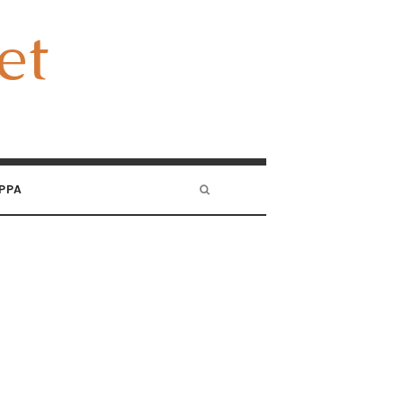
et
et
PPA