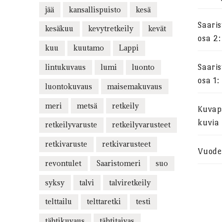
jää
kansallispuisto
kesä
Saari
kesäkuu
kevytretkeily
kevät
osa 2:
kuu
kuutamo
Lappi
lintukuvaus
lumi
luonto
Saari
osa 1:
luontokuvaus
maisemakuvaus
meri
metsä
retkeily
Kuvapa
kuvia
retkeilyvaruste
retkeilyvarusteet
retkivaruste
retkivarusteet
Vuode
revontulet
Saaristomeri
suo
syksy
talvi
talviretkeily
telttailu
telttaretki
testi
tähtikuvaus
tähtitaivas