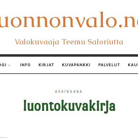
uonnonvalo.n
uonnonvalo.n
Valokuvaaja Teemu Saloriutta
OGI
INFO
KIRJAT
KUVAPANKKI
PALVELUT
KAU
AVAINSANA
luontokuvakirja