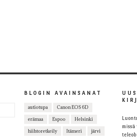
BLOGIN AVAINSANAT
UU
KIR
autiotupa
Canon EOS 6D
Luont
erämaa
Espoo
Helsinki
missä 
hiihtoretkeily
Itämeri
järvi
teleob