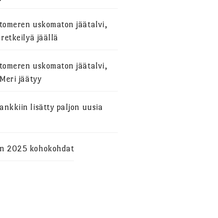
stomeren uskomaton jäätalvi,
 retkeilyä jäällä
stomeren uskomaton jäätalvi,
 Meri jäätyy
nkkiin lisätty paljon uusia
n 2025 kohokohdat