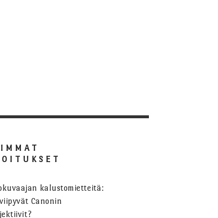
SIMMAT
JOITUKSET
okuvaajan kalustomietteitä:
viipyvät Canonin
jektiivit?