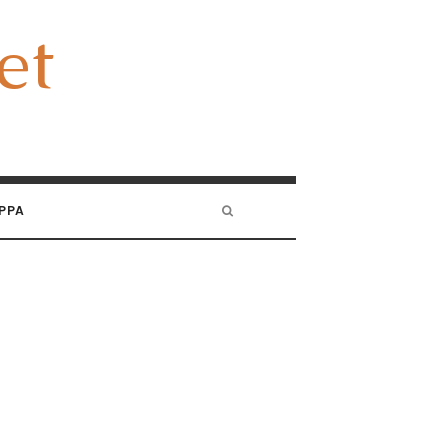
et
et
PPA