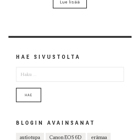
Lue lisää
HAE SIVUSTOLTA
HAKU:
BLOGIN AVAINSANAT
autiotupa
Canon EOS 6D
erämaa