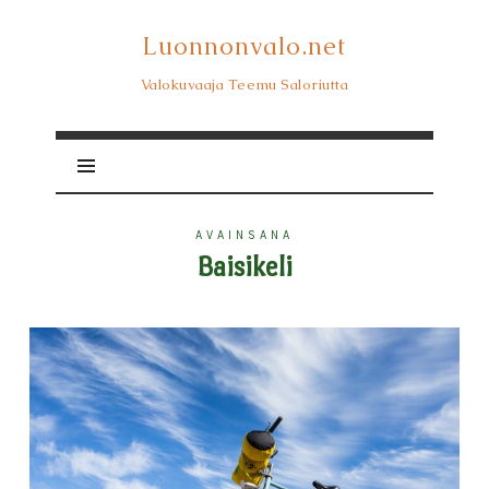
Luonnonvalo.net
Luonnonvalo.net
Valokuvaaja Teemu Saloriutta
AVAINSANA
Baisikeli