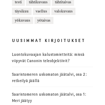
testi
tähtikuvaus
tähtitaivas
täysikuu
vaellus
valokuvaus
yökuvaus
yötaivas
UUSIMMAT KIRJOITUKSET
Luontokuvaajan kalustomietteitä: missä
viipyvät Canonin teleobjektiivit?
Saaristomeren uskomaton jäätalvi, osa 2:
retkeilyä jäällä
Saaristomeren uskomaton jäätalvi, osa 1:
Meri jäätyy