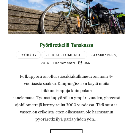
Pyöräretkellä Tanskassa
PYÖRÄILY
RETKIKERTOMUKSET
23 toukokuun,
2014
1 kommentti
JAA
Polkupyörä on ollut suosikkikulkuneuvoni noin 4-
vuotiaasta saakka. Kaupungissa en käytä muita
liikkumistapoja kuin pakon
sanelemana. Työmatkapyöräilen ympäri vuoden, yhteensä
ajokilometrejä kertyy reilut 3000 vuodessa. Tätä taustaa
vasten on erikoista, etten oikeastaan ole harrastanut
pyöräretkeilyä paria yhden yön…