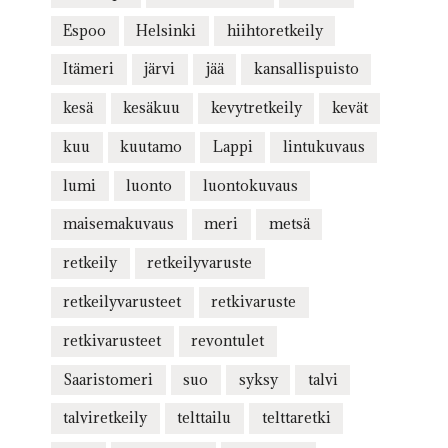
Espoo
Helsinki
hiihtoretkeily
Itämeri
järvi
jää
kansallispuisto
kesä
kesäkuu
kevytretkeily
kevät
kuu
kuutamo
Lappi
lintukuvaus
lumi
luonto
luontokuvaus
maisemakuvaus
meri
metsä
retkeily
retkeilyvaruste
retkeilyvarusteet
retkivaruste
retkivarusteet
revontulet
Saaristomeri
suo
syksy
talvi
talviretkeily
telttailu
telttaretki