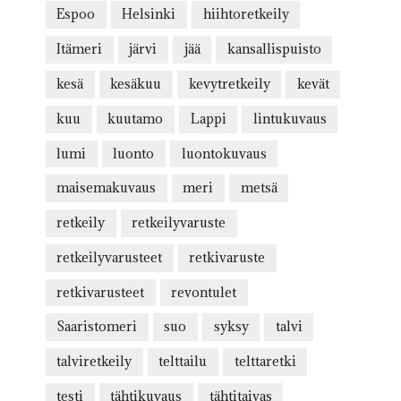
Espoo
Helsinki
hiihtoretkeily
Itämeri
järvi
jää
kansallispuisto
kesä
kesäkuu
kevytretkeily
kevät
kuu
kuutamo
Lappi
lintukuvaus
lumi
luonto
luontokuvaus
maisemakuvaus
meri
metsä
retkeily
retkeilyvaruste
retkeilyvarusteet
retkivaruste
retkivarusteet
revontulet
Saaristomeri
suo
syksy
talvi
talviretkeily
telttailu
telttaretki
testi
tähtikuvaus
tähtitaivas