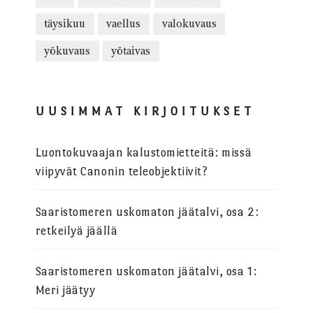
täysikuu
vaellus
valokuvaus
yökuvaus
yötaivas
UUSIMMAT KIRJOITUKSET
Luontokuvaajan kalustomietteitä: missä
viipyvät Canonin teleobjektiivit?
Saaristomeren uskomaton jäätalvi, osa 2:
retkeilyä jäällä
Saaristomeren uskomaton jäätalvi, osa 1:
Meri jäätyy