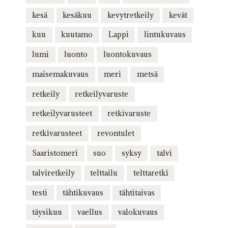
kesä
kesäkuu
kevytretkeily
kevät
kuu
kuutamo
Lappi
lintukuvaus
lumi
luonto
luontokuvaus
maisemakuvaus
meri
metsä
retkeily
retkeilyvaruste
retkeilyvarusteet
retkivaruste
retkivarusteet
revontulet
Saaristomeri
suo
syksy
talvi
talviretkeily
telttailu
telttaretki
testi
tähtikuvaus
tähtitaivas
täysikuu
vaellus
valokuvaus