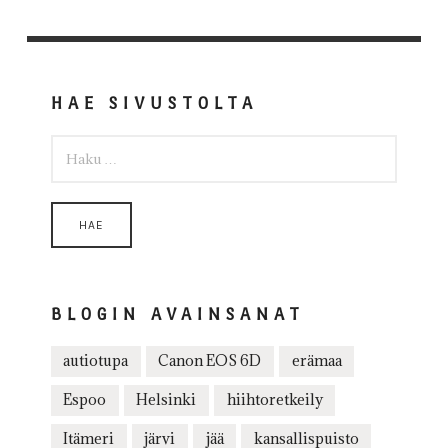
HAE SIVUSTOLTA
HAKU:
BLOGIN AVAINSANAT
autiotupa
Canon EOS 6D
erämaa
Espoo
Helsinki
hiihtoretkeily
Itämeri
järvi
jää
kansallispuisto