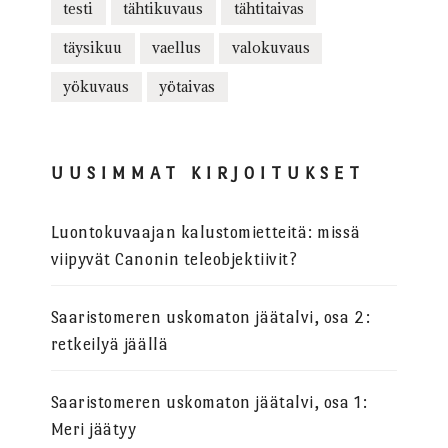
testi
tähtikuvaus
tähtitaivas
täysikuu
vaellus
valokuvaus
yökuvaus
yötaivas
UUSIMMAT KIRJOITUKSET
Luontokuvaajan kalustomietteitä: missä
viipyvät Canonin teleobjektiivit?
Saaristomeren uskomaton jäätalvi, osa 2:
retkeilyä jäällä
Saaristomeren uskomaton jäätalvi, osa 1:
Meri jäätyy