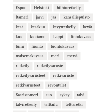
Espoo
Helsinki
hiihtoretkeily
Itämeri
järvi
jää
kansallispuisto
kesä
kesäkuu
kevytretkeily
kevät
kuu
kuutamo
Lappi
lintukuvaus
lumi
luonto
luontokuvaus
maisemakuvaus
meri
metsä
retkeily
retkeilyvaruste
retkeilyvarusteet
retkivaruste
retkivarusteet
revontulet
Saaristomeri
suo
syksy
talvi
talviretkeily
telttailu
telttaretki