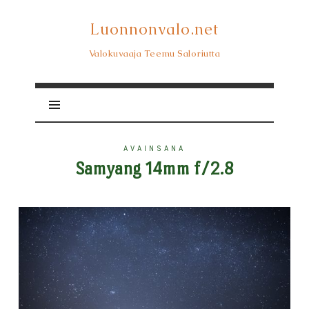
Luonnonvalo.net
Luonnonvalo.net
Valokuvaaja Teemu Saloriutta
AVAINSANA
Samyang 14mm f/2.8