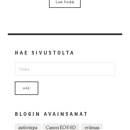
Lue lisää
HAE SIVUSTOLTA
HAKU:
BLOGIN AVAINSANAT
autiotupa
Canon EOS 6D
erämaa