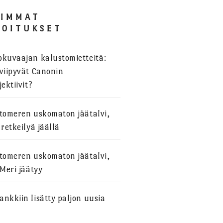
SIMMAT
JOITUKSET
okuvaajan kalustomietteitä:
viipyvät Canonin
jektiivit?
stomeren uskomaton jäätalvi,
 retkeilyä jäällä
stomeren uskomaton jäätalvi,
 Meri jäätyy
nkkiin lisätty paljon uusia