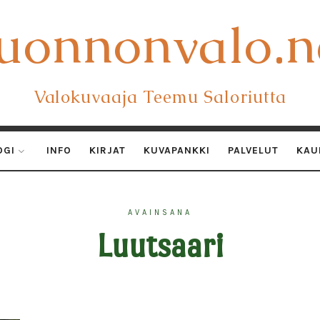
uonnonvalo.n
uonnonvalo.n
Valokuvaaja Teemu Saloriutta
OGI
INFO
KIRJAT
KUVAPANKKI
PALVELUT
KAU
AVAINSANA
Luutsaari