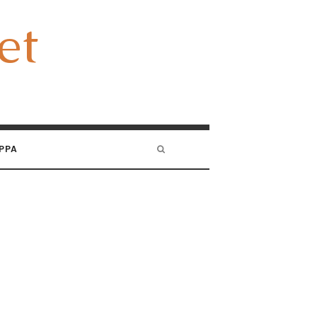
et
et
PPA