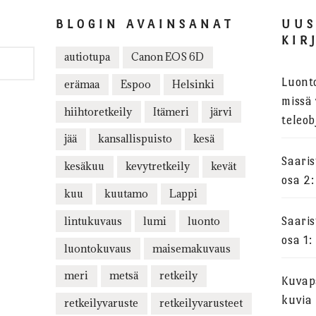
BLOGIN AVAINSANAT
UU
KIR
autiotupa
Canon EOS 6D
Luont
erämaa
Espoo
Helsinki
missä 
hiihtoretkeily
Itämeri
järvi
teleob
jää
kansallispuisto
kesä
Saari
kesäkuu
kevytretkeily
kevät
osa 2:
kuu
kuutamo
Lappi
lintukuvaus
lumi
luonto
Saari
osa 1:
luontokuvaus
maisemakuvaus
meri
metsä
retkeily
Kuvapa
kuvia
retkeilyvaruste
retkeilyvarusteet