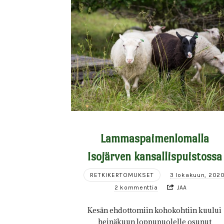
Lammaspaimenlomalla
Isojärven kansallispuistossa
RETKIKERTOMUKSET
3 lokakuun, 202
2 kommenttia
JAA
Kesän ehdottomiin kohokohtiin kuului
heinäkuun loppupuolelle osunut