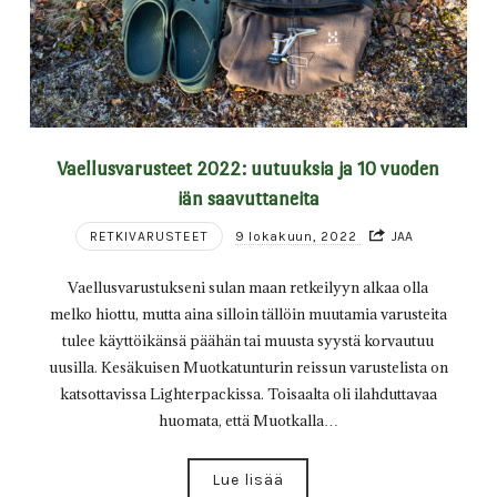
Vaellusvarusteet 2022: uutuuksia ja 10 vuoden
iän saavuttaneita
RETKIVARUSTEET
9 lokakuun, 2022
JAA
Vaellusvarustukseni sulan maan retkeilyyn alkaa olla
melko hiottu, mutta aina silloin tällöin muutamia varusteita
tulee käyttöikänsä päähän tai muusta syystä korvautuu
uusilla. Kesäkuisen Muotkatunturin reissun varustelista on
katsottavissa Lighterpackissa. Toisaalta oli ilahduttavaa
huomata, että Muotkalla…
Lue lisää