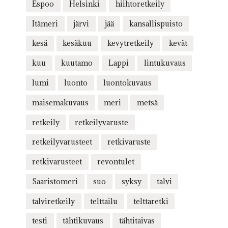
Espoo
Helsinki
hiihtoretkeily
Itämeri
järvi
jää
kansallispuisto
kesä
kesäkuu
kevytretkeily
kevät
kuu
kuutamo
Lappi
lintukuvaus
lumi
luonto
luontokuvaus
maisemakuvaus
meri
metsä
retkeily
retkeilyvaruste
retkeilyvarusteet
retkivaruste
retkivarusteet
revontulet
Saaristomeri
suo
syksy
talvi
talviretkeily
telttailu
telttaretki
testi
tähtikuvaus
tähtitaivas