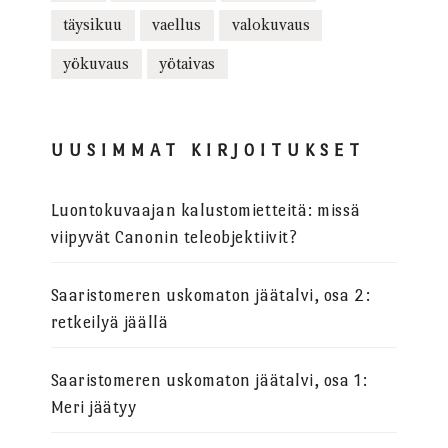
täysikuu
vaellus
valokuvaus
yökuvaus
yötaivas
UUSIMMAT KIRJOITUKSET
Luontokuvaajan kalustomietteitä: missä
viipyvät Canonin teleobjektiivit?
Saaristomeren uskomaton jäätalvi, osa 2:
retkeilyä jäällä
Saaristomeren uskomaton jäätalvi, osa 1:
Meri jäätyy