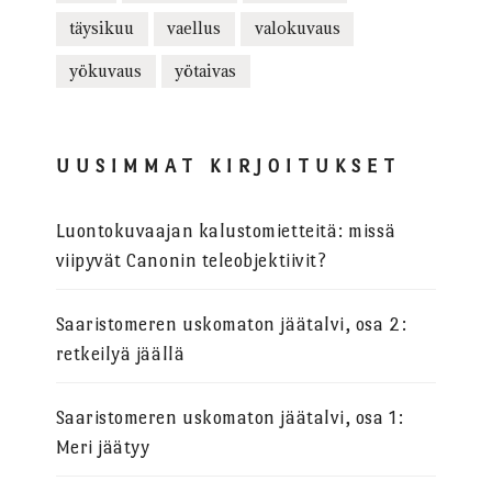
täysikuu
vaellus
valokuvaus
yökuvaus
yötaivas
UUSIMMAT KIRJOITUKSET
Luontokuvaajan kalustomietteitä: missä
viipyvät Canonin teleobjektiivit?
Saaristomeren uskomaton jäätalvi, osa 2:
retkeilyä jäällä
Saaristomeren uskomaton jäätalvi, osa 1:
Meri jäätyy