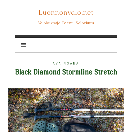
Luonnonvalo.net
Luonnonvalo.net
Valokuvaaja Teemu Saloriutta
AVAINSANA
Black Diamond Stormline Stretch