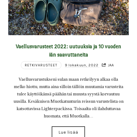
Vaellusvarusteet 2022: uutuuksia ja 10 vuoden
iän saavuttaneita
RETKIVARUSTEET
9 lokakuun, 2022
JAA
Vaellusvarustukseni sulan maan retkeilyyn alkaa olla
melko hiottu, mutta aina silloin tällöin muutamia varusteita
tulee käyttöikänsä päähän tai muusta syystä korvautuu
uusilla. Kesäkuisen Muotkatunturin reissun varustelista on
katsottavissa Lighterpackissa. Toisaalta oli ilahduttavaa
huomata, että Muotkalla…
Lue lisää