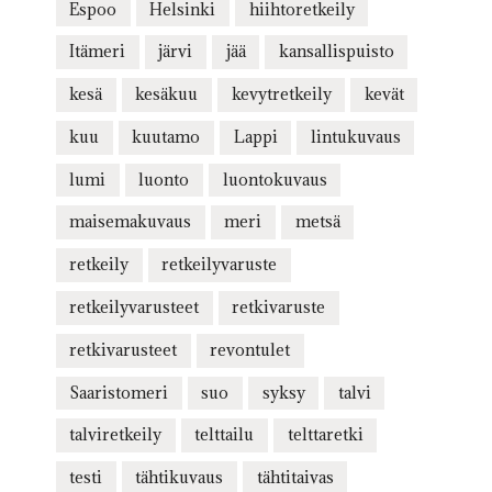
Espoo
Helsinki
hiihtoretkeily
Itämeri
järvi
jää
kansallispuisto
kesä
kesäkuu
kevytretkeily
kevät
kuu
kuutamo
Lappi
lintukuvaus
lumi
luonto
luontokuvaus
maisemakuvaus
meri
metsä
retkeily
retkeilyvaruste
retkeilyvarusteet
retkivaruste
retkivarusteet
revontulet
Saaristomeri
suo
syksy
talvi
talviretkeily
telttailu
telttaretki
testi
tähtikuvaus
tähtitaivas