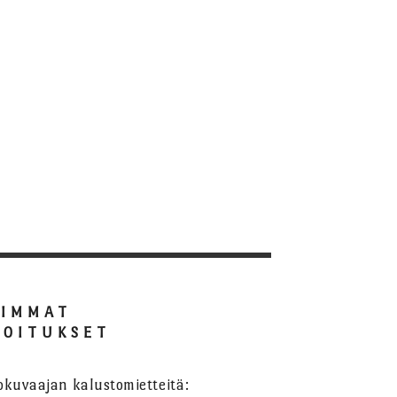
SIMMAT
JOITUKSET
okuvaajan kalustomietteitä: