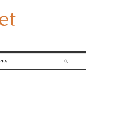
et
et
PPA