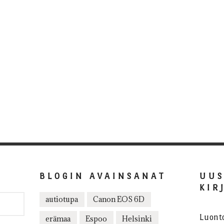
BLOGIN AVAINSANAT
UU
KIR
autiotupa
Canon EOS 6D
Luont
erämaa
Espoo
Helsinki