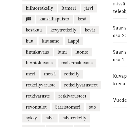
missä 
hiihtoretkeily
Itämeri
järvi
teleob
jää
kansallispuisto
kesä
Saari
kesäkuu
kevytretkeily
kevät
osa 2:
kuu
kuutamo
Lappi
lintukuvaus
lumi
luonto
Saari
osa 1:
luontokuvaus
maisemakuvaus
meri
metsä
retkeily
Kuvapa
kuvia
retkeilyvaruste
retkeilyvarusteet
retkivaruste
retkivarusteet
Vuode
revontulet
Saaristomeri
suo
syksy
talvi
talviretkeily