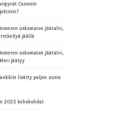
viipyvät Canonin
jektiivit?
stomeren uskomaton jäätalvi,
 retkeilyä jäällä
stomeren uskomaton jäätalvi,
 Meri jäätyy
nkkiin lisätty paljon uusia
n 2025 kohokohdat