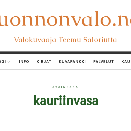
uonnonvalo.n
uonnonvalo.n
Valokuvaaja Teemu Saloriutta
OGI
INFO
KIRJAT
KUVAPANKKI
PALVELUT
KAU
AVAINSANA
kauriinvasa