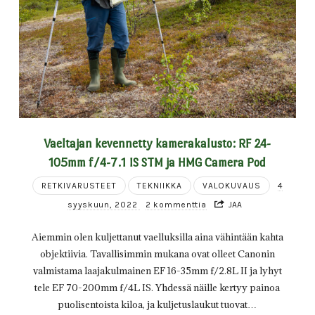
Vaeltajan kevennetty kamerakalusto: RF 24-
105mm f/4-7.1 IS STM ja HMG Camera Pod
RETKIVARUSTEET
TEKNIIKKA
VALOKUVAUS
4
syyskuun, 2022
2 kommenttia
JAA
Aiemmin olen kuljettanut vaelluksilla aina vähintään kahta
objektiivia. Tavallisimmin mukana ovat olleet Canonin
valmistama laajakulmainen EF 16-35mm f/2.8L II ja lyhyt
tele EF 70-200mm f/4L IS. Yhdessä näille kertyy painoa
puolisentoista kiloa, ja kuljetuslaukut tuovat…