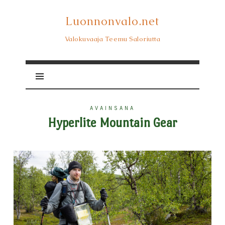
Luonnonvalo.net
Luonnonvalo.net
Valokuvaaja Teemu Saloriutta
AVAINSANA
Hyperlite Mountain Gear