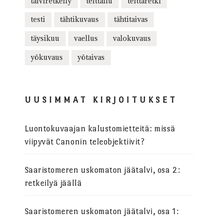
talviretkeily
telttailu
telttaretki
testi
tähtikuvaus
tähtitaivas
täysikuu
vaellus
valokuvaus
yökuvaus
yötaivas
UUSIMMAT KIRJOITUKSET
Luontokuvaajan kalustomietteitä: missä
viipyvät Canonin teleobjektiivit?
Saaristomeren uskomaton jäätalvi, osa 2:
retkeilyä jäällä
Saaristomeren uskomaton jäätalvi, osa 1: