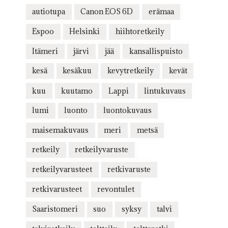
autiotupa
Canon EOS 6D
erämaa
Espoo
Helsinki
hiihtoretkeily
Itämeri
järvi
jää
kansallispuisto
kesä
kesäkuu
kevytretkeily
kevät
kuu
kuutamo
Lappi
lintukuvaus
lumi
luonto
luontokuvaus
maisemakuvaus
meri
metsä
retkeily
retkeilyvaruste
retkeilyvarusteet
retkivaruste
retkivarusteet
revontulet
Saaristomeri
suo
syksy
talvi