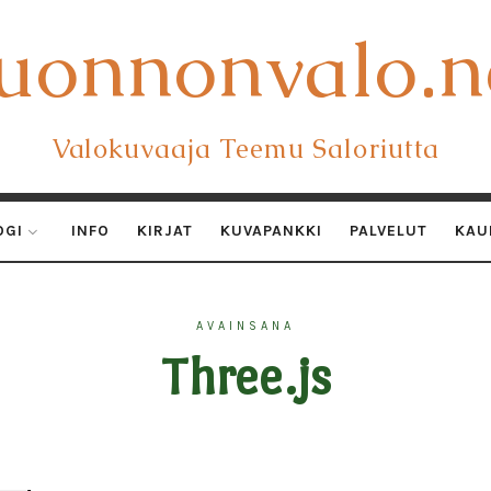
uonnonvalo.n
uonnonvalo.n
Valokuvaaja Teemu Saloriutta
OGI
INFO
KIRJAT
KUVAPANKKI
PALVELUT
KAU
AVAINSANA
Three.js