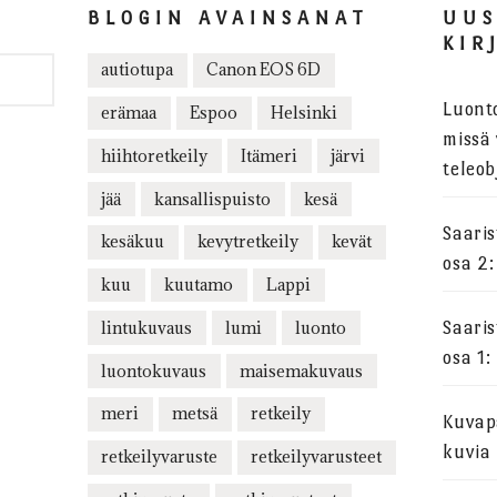
BLOGIN AVAINSANAT
UU
KIR
autiotupa
Canon EOS 6D
Luont
erämaa
Espoo
Helsinki
missä 
hiihtoretkeily
Itämeri
järvi
teleob
jää
kansallispuisto
kesä
Saari
kesäkuu
kevytretkeily
kevät
osa 2:
kuu
kuutamo
Lappi
lintukuvaus
lumi
luonto
Saari
osa 1:
luontokuvaus
maisemakuvaus
meri
metsä
retkeily
Kuvapa
kuvia
retkeilyvaruste
retkeilyvarusteet