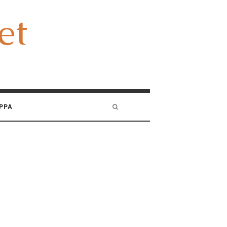
et
et
PPA