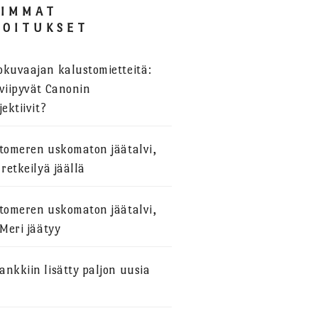
SIMMAT
JOITUKSET
okuvaajan kalustomietteitä:
viipyvät Canonin
jektiivit?
stomeren uskomaton jäätalvi,
 retkeilyä jäällä
stomeren uskomaton jäätalvi,
 Meri jäätyy
nkkiin lisätty paljon uusia