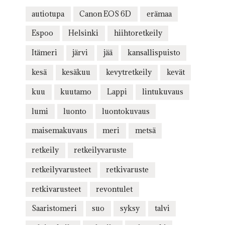
autiotupa
Canon EOS 6D
erämaa
Espoo
Helsinki
hiihtoretkeily
Itämeri
järvi
jää
kansallispuisto
kesä
kesäkuu
kevytretkeily
kevät
kuu
kuutamo
Lappi
lintukuvaus
lumi
luonto
luontokuvaus
maisemakuvaus
meri
metsä
retkeily
retkeilyvaruste
retkeilyvarusteet
retkivaruste
retkivarusteet
revontulet
Saaristomeri
suo
syksy
talvi