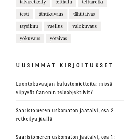
talviretkeily
telttailu
telttaretki
testi
tähtikuvaus
tähtitaivas
täysikuu
vaellus
valokuvaus
yökuvaus
yötaivas
UUSIMMAT KIRJOITUKSET
Luontokuvaajan kalustomietteitä: missä
viipyvät Canonin teleobjektiivit?
Saaristomeren uskomaton jäätalvi, osa 2:
retkeilyä jäällä
Saaristomeren uskomaton jäätalvi, osa 1: