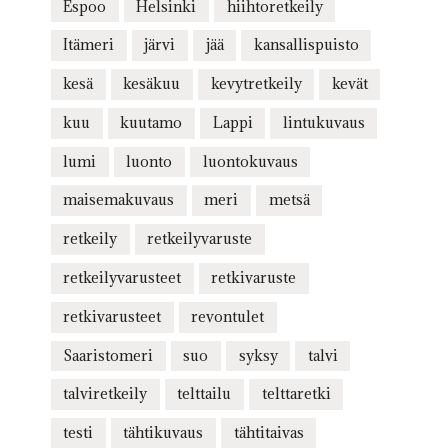
Espoo
Helsinki
hiihtoretkeily
Itämeri
järvi
jää
kansallispuisto
kesä
kesäkuu
kevytretkeily
kevät
kuu
kuutamo
Lappi
lintukuvaus
lumi
luonto
luontokuvaus
maisemakuvaus
meri
metsä
retkeily
retkeilyvaruste
retkeilyvarusteet
retkivaruste
retkivarusteet
revontulet
Saaristomeri
suo
syksy
talvi
talviretkeily
telttailu
telttaretki
testi
tähtikuvaus
tähtitaivas