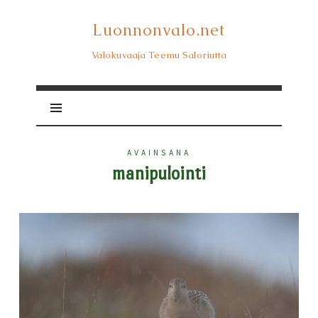
Luonnonvalo.net
Luonnonvalo.net
Valokuvaaja Teemu Saloriutta
AVAINSANA
manipulointi