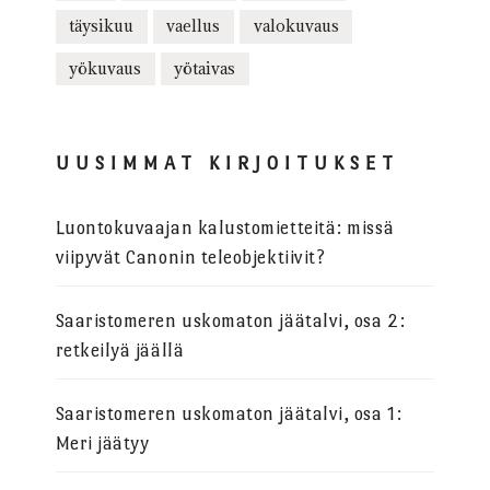
täysikuu
vaellus
valokuvaus
yökuvaus
yötaivas
UUSIMMAT KIRJOITUKSET
Luontokuvaajan kalustomietteitä: missä
viipyvät Canonin teleobjektiivit?
Saaristomeren uskomaton jäätalvi, osa 2:
retkeilyä jäällä
Saaristomeren uskomaton jäätalvi, osa 1:
Meri jäätyy