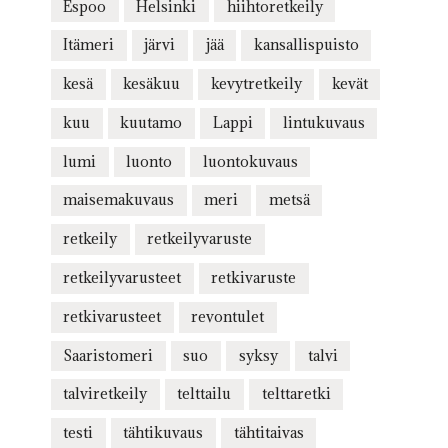
Espoo
Helsinki
hiihtoretkeily
Itämeri
järvi
jää
kansallispuisto
kesä
kesäkuu
kevytretkeily
kevät
kuu
kuutamo
Lappi
lintukuvaus
lumi
luonto
luontokuvaus
maisemakuvaus
meri
metsä
retkeily
retkeilyvaruste
retkeilyvarusteet
retkivaruste
retkivarusteet
revontulet
Saaristomeri
suo
syksy
talvi
talviretkeily
telttailu
telttaretki
testi
tähtikuvaus
tähtitaivas