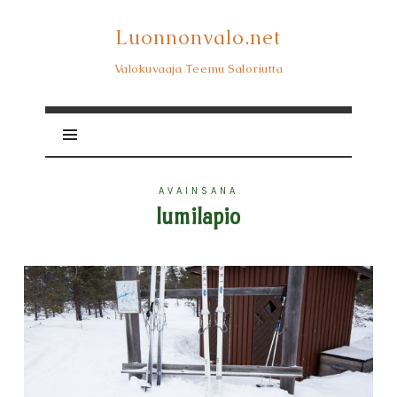
Luonnonvalo.net
Luonnonvalo.net
Valokuvaaja Teemu Saloriutta
AVAINSANA
lumilapio