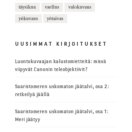
täysikuu
vaellus
valokuvaus
yökuvaus
yötaivas
UUSIMMAT KIRJOITUKSET
Luontokuvaajan kalustomietteitä: missä
viipyvät Canonin teleobjektiivit?
Saaristomeren uskomaton jäätalvi, osa 2:
retkeilyä jäällä
Saaristomeren uskomaton jäätalvi, osa 1:
Meri jäätyy