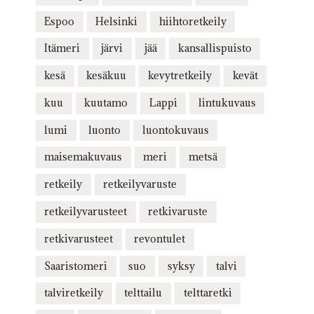
Espoo
Helsinki
hiihtoretkeily
Itämeri
järvi
jää
kansallispuisto
kesä
kesäkuu
kevytretkeily
kevät
kuu
kuutamo
Lappi
lintukuvaus
lumi
luonto
luontokuvaus
maisemakuvaus
meri
metsä
retkeily
retkeilyvaruste
retkeilyvarusteet
retkivaruste
retkivarusteet
revontulet
Saaristomeri
suo
syksy
talvi
talviretkeily
telttailu
telttaretki