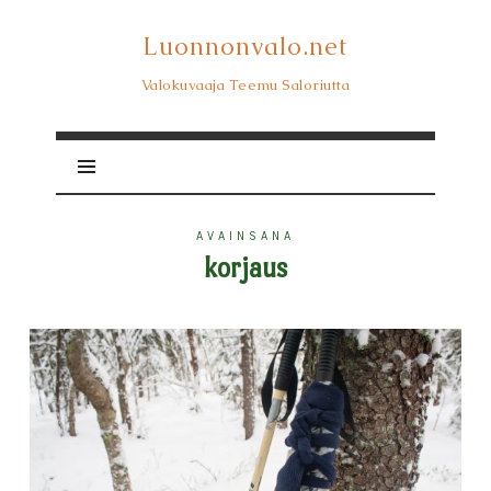
Luonnonvalo.net
Luonnonvalo.net
Valokuvaaja Teemu Saloriutta
AVAINSANA
korjaus