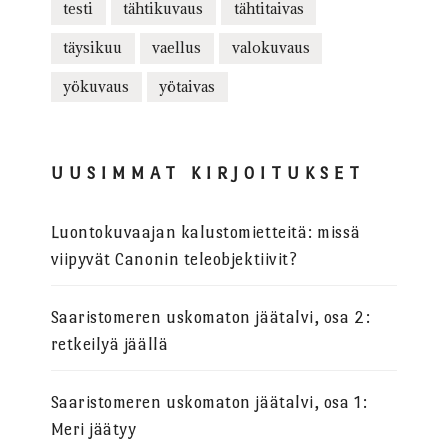
testi
tähtikuvaus
tähtitaivas
täysikuu
vaellus
valokuvaus
yökuvaus
yötaivas
UUSIMMAT KIRJOITUKSET
Luontokuvaajan kalustomietteitä: missä
viipyvät Canonin teleobjektiivit?
Saaristomeren uskomaton jäätalvi, osa 2:
retkeilyä jäällä
Saaristomeren uskomaton jäätalvi, osa 1:
Meri jäätyy