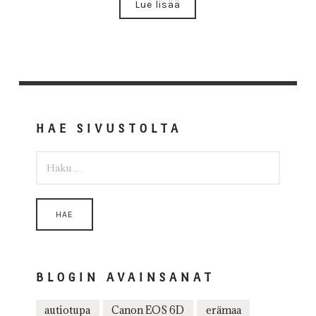
Lue lisää
HAE SIVUSTOLTA
HAKU:
BLOGIN AVAINSANAT
autiotupa
Canon EOS 6D
erämaa