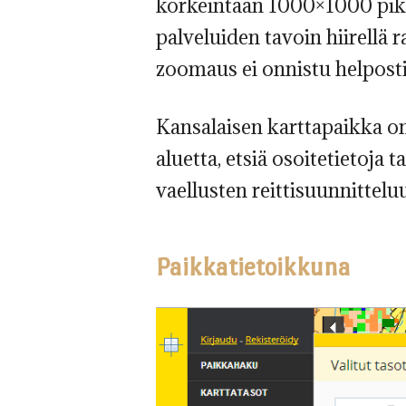
korkeintaan 1000×1000 pikse
palveluiden tavoin hiirellä
zoomaus ei onnistu helposti 
Kansalaisen karttapaikka on 
aluetta, etsiä osoitetietoja
vaellusten reittisuunnitte
Paikkatietoikkuna