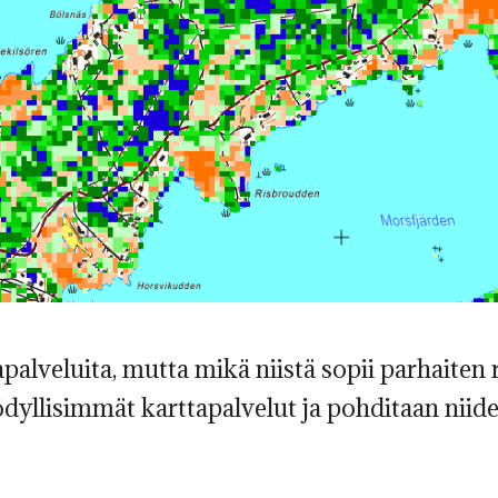
apalveluita, mutta mikä niistä sopii parhaiten
yödyllisimmät karttapalvelut ja pohditaan nii