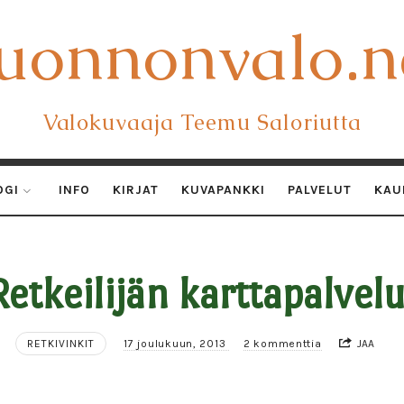
uonnonvalo.n
uonnonvalo.n
Valokuvaaja Teemu Saloriutta
OGI
INFO
KIRJAT
KUVAPANKKI
PALVELUT
KAU
Retkeilijän karttapalvelu
RETKIVINKIT
17 joulukuun, 2013
2 kommenttia
JAA