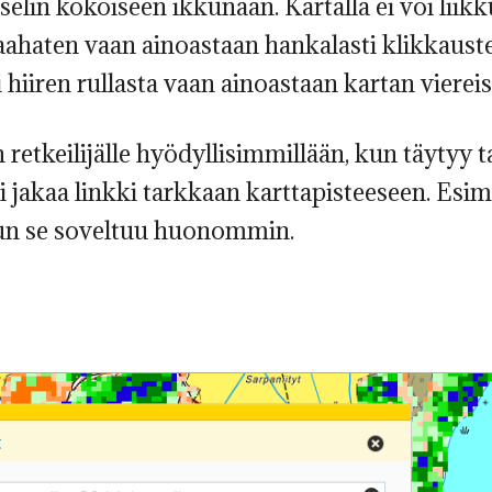
lin kokoiseen ikkunaan. Kartalla ei voi liik
 raahaten vaan ainoastaan hankalasti klikkaus
hiiren rullasta vaan ainoastaan kartan viereisi
retkeilijälle hyödyllisimmillään, kun täytyy ta
 tai jakaa linkki tarkkaan karttapisteeseen. Es
luun se soveltuu huonommin.