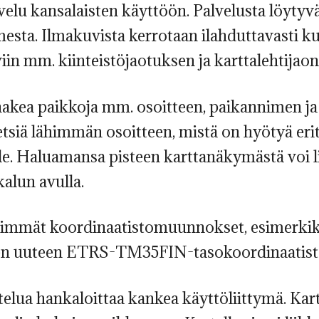
elu kansalaisten käyttöön. Palvelusta löytyvä
sta. Ilmakuvista kerrotaan ilahduttavasti ku
viin mm. kiinteistöjaotuksen ja karttalehtijaon
akea paikkoja mm. osoitteen, paikannimen ja 
 etsiä lähimmän osoitteen, mistä on hyötyä erity
lle. Haluamansa pisteen karttanäkymästä voi l
kalun avulla.
keimmät koordinaatistomuunnokset, esimerki
en uuteen ETRS-TM35FIN-tasokoordinaatist
elua hankaloittaa kankea käyttöliittymä. Kar