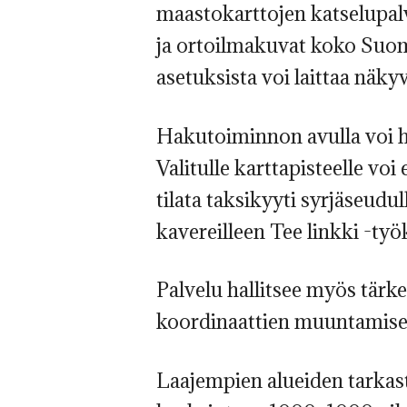
maastokarttojen katselupalv
ja ortoilmakuvat koko Suome
asetuksista voi laittaa näky
Hakutoiminnon avulla voi h
Valitulle karttapisteelle voi
tilata taksikyyti syrjäseudu
kavereilleen Tee linkki -työ
Palvelu hallitsee myös tär
koordinaattien muuntamis
Laajempien alueiden tarkast