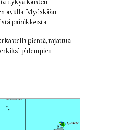
kua nykyaikaisten
ten avulla. Myöskään
stä painikkeista.
rkastella pientä, rajattua
imerkiksi pidempien