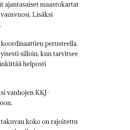
t ajantasaiset maastokartat
vausvuosi. Lisäksi
.
koordinaattien perusteella.
isesti silloin, kun tarvitsee
inkittää helposti
ksi vanhojen KKJ-
oon.
ttakuvan koko on rajoitettu