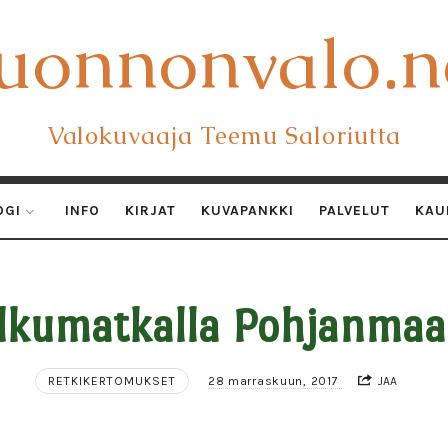
uonnonvalo.n
uonnonvalo.n
Valokuvaaja Teemu Saloriutta
OGI
INFO
KIRJAT
KUVAPANKKI
PALVELUT
KAU
lkumatkalla Pohjanmaa
RETKIKERTOMUKSET
28 marraskuun, 2017
JAA