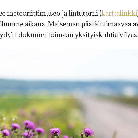
ee meteoriittimuseo ja lintutorni (
karttalinkki
ailumme aikana. Maiseman päätähuimaavaa av
ydyin dokumentoimaan yksityiskohtia viivasuo