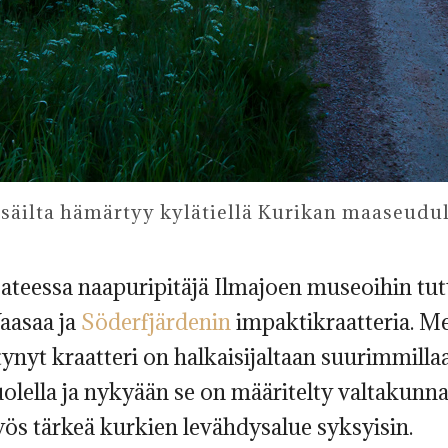
säilta hämärtyy kylätiellä Kurikan maaseudul
sateessa naapuripitäjä Ilmajoen museoihin t
Vaasaa ja
Söderfjärdenin
impaktikraatteria. M
ynyt kraatteri on halkaisijaltaan suurimmilla
olella ja nykyään se on määritelty valtakunna
ös tärkeä kurkien levähdysalue syksyisin.