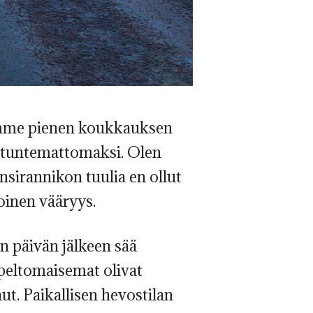
imme pienen koukkauksen
n tuntemattomaksi. Olen
nsirannikon tuulia en ollut
oinen vääryys.
n päivän jälkeen sää
 peltomaisemat olivat
t. Paikallisen hevostilan