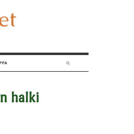
et
et
PPA
n halki