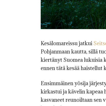
Kesälomareissu jatkui
Seits
Pohjanmaan kautta, sillä t
kiertänyt Suomea lukuisia ke
ennen tätä kesää haistellut
Ensimmäinen yösija järjesty
kirkastui ja kävelin kapeaa
kasvaneet reunoiltaan sen 