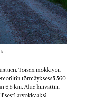
la.
utustuen. Toisen mökkiyön
eteoriitin törmäyksessä 560
an 6,6 km. Alue kuivattiin
llisesti arvokkaaksi