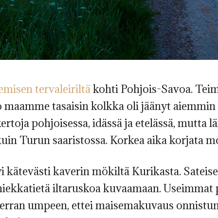
emisen tervaleiriltä
kohti Pohjois-Savoa. Te
uo maamme tasaisin kolkka oli jäänyt aiemmi
rtoja pohjoisessa, idässä ja etelässä, mutta lä
 kuin Turun saaristossa. Korkea aika korjata m
i kätevästi kaverin mökiltä Kurikasta. Sateise
 hiekkatietä iltaruskoa kuvaamaan. Useimmat
verran umpeen, ettei maisemakuvaus onnistunu