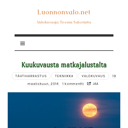
Luonnonvalo.net
Luonnonvalo.net
Valokuvaaja Teemu Saloriutta
Kuukuvausta matkajalustalta
TÄHTIHARRASTUS
TEKNIIKKA
VALOKUVAUS
19
maaliskuun, 2014
1 kommentti
JAA