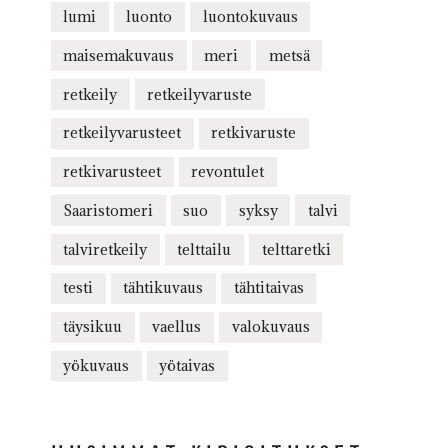
lumi
luonto
luontokuvaus
maisemakuvaus
meri
metsä
retkeily
retkeilyvaruste
retkeilyvarusteet
retkivaruste
retkivarusteet
revontulet
Saaristomeri
suo
syksy
talvi
talviretkeily
telttailu
telttaretki
testi
tähtikuvaus
tähtitaivas
täysikuu
vaellus
valokuvaus
yökuvaus
yötaivas