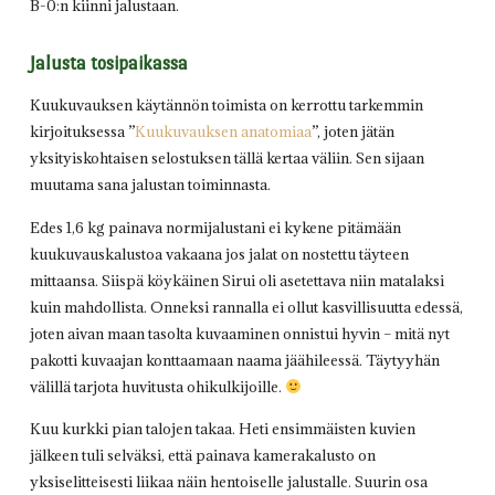
B-0:n kiinni jalustaan.
Jalusta tosipaikassa
Kuukuvauksen käytännön toimista on kerrottu tarkemmin
kirjoituksessa ”
Kuukuvauksen anatomiaa
”, joten jätän
yksityiskohtaisen selostuksen tällä kertaa väliin. Sen sijaan
muutama sana jalustan toiminnasta.
Edes 1,6 kg painava normijalustani ei kykene pitämään
kuukuvauskalustoa vakaana jos jalat on nostettu täyteen
mittaansa. Siispä köykäinen Sirui oli asetettava niin matalaksi
kuin mahdollista. Onneksi rannalla ei ollut kasvillisuutta edessä,
joten aivan maan tasolta kuvaaminen onnistui hyvin – mitä nyt
pakotti kuvaajan konttaamaan naama jäähileessä. Täytyyhän
välillä tarjota huvitusta ohikulkijoille.
Kuu kurkki pian talojen takaa. Heti ensimmäisten kuvien
jälkeen tuli selväksi, että painava kamerakalusto on
yksiselitteisesti liikaa näin hentoiselle jalustalle. Suurin osa