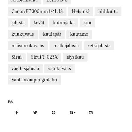
Canon EF 300mm f/4L IS
Helsinki
hiilikuitu
jalusta
kevät
kolmijalka
kuu
kuukuvaus
kuulapää
kuutamo
maisemakuvaus
matkajalusta
retkijalusta
Sirui
Sirui T-025X
täysikuu
vaellusjalusta
valokuvaus
Vanhankaupunginlahti
JAA