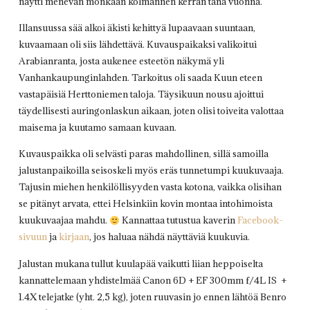
näytti menevän mönkään kolmannen kerran tänä vuonna.
Illansuussa sää alkoi äkisti kehittyä lupaavaan suuntaan,
kuvaamaan oli siis lähdettävä. Kuvauspaikaksi valikoitui
Arabianranta, josta aukenee esteetön näkymä yli
Vanhankaupunginlahden. Tarkoitus oli saada Kuun eteen
vastapäisiä Herttoniemen taloja. Täysikuun nousu ajoittui
täydellisesti auringonlaskun aikaan, joten olisi toiveita valottaa
maisema ja kuutamo samaan kuvaan.
Kuvauspaikka oli selvästi paras mahdollinen, sillä samoilla
jalustanpaikoilla seisoskeli myös eräs tunnetumpi kuukuvaaja.
Tajusin miehen henkilöllisyyden vasta kotona, vaikka olisihan
se pitänyt arvata, ettei Helsinkiin kovin montaa intohimoista
kuukuvaajaa mahdu.
Kannattaa tutustua kaverin
Facebook-
sivuun
ja
kirjaan
, jos haluaa nähdä näyttäviä kuukuvia.
Jalustan mukana tullut kuulapää vaikutti liian heppoiselta
kannattelemaan yhdistelmää Canon 6D + EF 300mm f/4L IS +
1.4X telejatke (yht. 2,5 kg), joten ruuvasin jo ennen lähtöä Benro