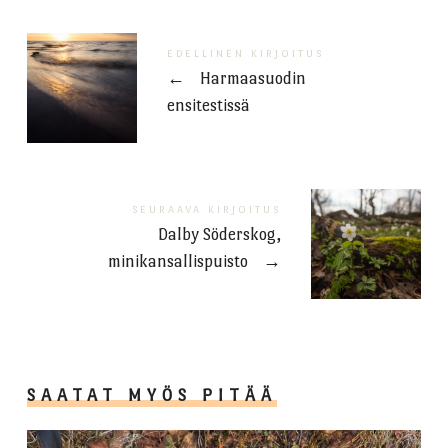
EDELLINEN KIRJOITUS
←
Harmaasuodin
ensitestissä
SEURAAVA KIRJOITUS
Dalby Söderskog,
minikansallispuisto
→
SAATAT MYÖS PITÄÄ