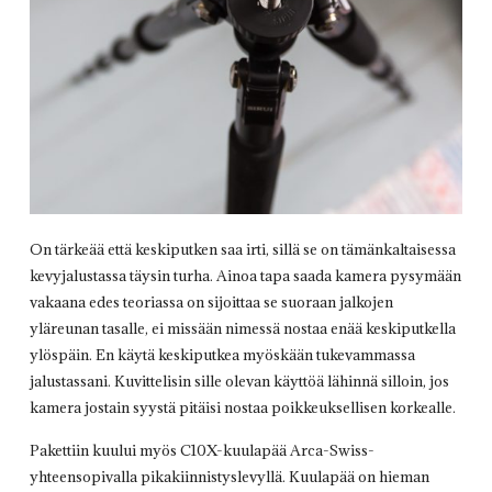
On tärkeää että keskiputken saa irti, sillä se on tämänkaltaisessa
kevyjalustassa täysin turha. Ainoa tapa saada kamera pysymään
vakaana edes teoriassa on sijoittaa se suoraan jalkojen
yläreunan tasalle, ei missään nimessä nostaa enää keskiputkella
ylöspäin. En käytä keskiputkea myöskään tukevammassa
jalustassani. Kuvittelisin sille olevan käyttöä lähinnä silloin, jos
kamera jostain syystä pitäisi nostaa poikkeuksellisen korkealle.
Pakettiin kuului myös C10X-kuulapää Arca-Swiss-
yhteensopivalla pikakiinnistyslevyllä. Kuulapää on hieman