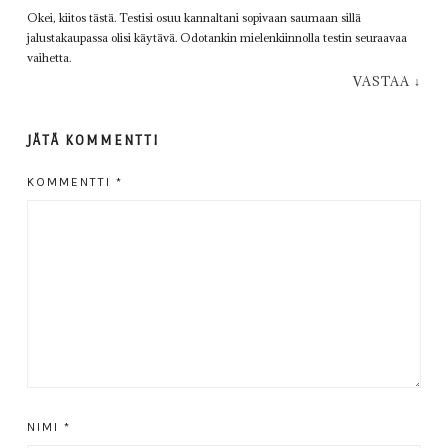
Okei, kiitos tästä. Testisi osuu kannaltani sopivaan saumaan sillä
jalustakaupassa olisi käytävä. Odotankin mielenkiinnolla testin seuraavaa
vaihetta.
VASTAA
↓
JÄTÄ KOMMENTTI
KOMMENTTI
*
NIMI
*