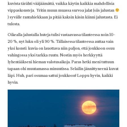
kuvista tärähti vääjäämättä, vaikka käytin kaikkia mahdollisia
vippaskonsteja. Yritin muun muassa survoa jalat (siis jalustan
) syvälle rantahiekkaan ja pitää kaksin käsin kiinni jalustasta. Ei
tulosta.
Oikealla jalustalla huteja tulisi vastaavassa tilanteessa noin 10-
20 %, nyt luku oli yli 90 %. Tällaisessa tilanteessa auttaa vain
yksi konsti: kuvia on lauottava niin paljon, että joukkoon osuu
vahingossa yksi tarkka ruutu. Nostin myös herkkyyttä
lyhentääkseni hieman valotusaikoja. Paras hetki meni tuttuun
tapaan ohi muutamassa minuutissa. Selailin jännittyneenä kuvat
läpi. Huh, pari osumaa sattui joukkoon! Loppu hyvin, kaikki
hyvin.