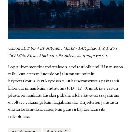
Canon EOS 6D + EF 300mm f/4L IS + 1.4X jatke, f/8, 1/20 s,
ISO 1250. Kuvaa klikkaamalla aukeaa suurempi versio.
Loppukommenttina todettakoon, ettei testi ollut millään muotoa
reilu, kun otetaan huomioon jalustan suunniteltu
käyttötarkoitus. Nyt käytössä ollut kameravarustus painaa yli
kilon enemmän kuin yhdistelmä (6D + 17-40mm), jota varten
jalusta on hankittu. Lisäksi pitkällä telellä kuvattaessa jalustan
on oltava vakaampi kuin laajakulmalla. Kirjoittelen jalustasta
oikeita kokemuksia sitten, kun pääsen käyttämään sitä
retkioloissa.
Arabianranta
Benro B-0