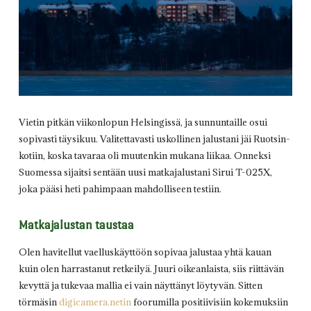
Vietin pitkän viikonlopun Helsingissä, ja sunnuntaille osui
sopivasti täysikuu. Valitettavasti uskollinen jalustani jäi Ruotsin-
kotiin, koska tavaraa oli muutenkin mukana liikaa. Onneksi
Suomessa sijaitsi sentään uusi matkajalustani Sirui T-025X,
joka pääsi heti pahimpaan mahdolliseen testiin.
Matkajalustan taustaa
Olen havitellut vaelluskäyttöön sopivaa jalustaa yhtä kauan
kuin olen harrastanut retkeilyä. Juuri oikeanlaista, siis riittävän
kevyttä ja tukevaa mallia ei vain näyttänyt löytyvän. Sitten
törmäsin
digicamera.netin
foorumilla positiivisiin kokemuksiin