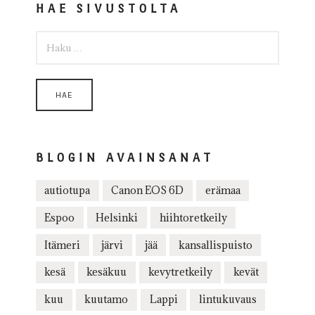
HAE SIVUSTOLTA
HAKU:
BLOGIN AVAINSANAT
autiotupa
Canon EOS 6D
erämaa
Espoo
Helsinki
hiihtoretkeily
Itämeri
järvi
jää
kansallispuisto
kesä
kesäkuu
kevytretkeily
kevät
kuu
kuutamo
Lappi
lintukuvaus