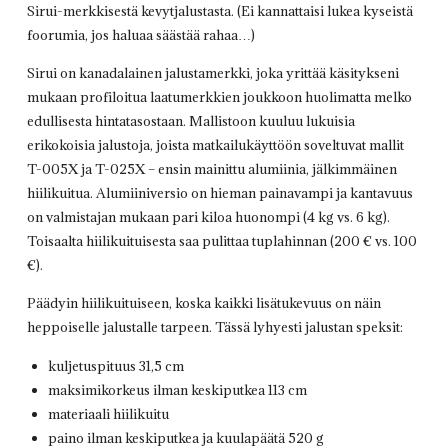
Sirui-merkkisestä kevytjalustasta. (Ei kannattaisi lukea kyseistä
foorumia, jos haluaa säästää rahaa…)
Sirui on kanadalainen jalustamerkki, joka yrittää käsitykseni
mukaan profiloitua laatumerkkien joukkoon huolimatta melko
edullisesta hintatasostaan. Mallistoon kuuluu lukuisia
erikokoisia jalustoja, joista matkailukäyttöön soveltuvat mallit
T-005X ja T-025X – ensin mainittu alumiinia, jälkimmäinen
hiilikuitua. Alumiiniversio on hieman painavampi ja kantavuus
on valmistajan mukaan pari kiloa huonompi (4 kg vs. 6 kg).
Toisaalta hiilikuituisesta saa pulittaa tuplahinnan (200 € vs. 100
€).
Päädyin hiilikuituiseen, koska kaikki lisätukevuus on näin
heppoiselle jalustalle tarpeen. Tässä lyhyesti jalustan speksit:
kuljetuspituus 31,5 cm
maksimikorkeus ilman keskiputkea 113 cm
materiaali hiilikuitu
paino ilman keskiputkea ja kuulapäätä 520 g